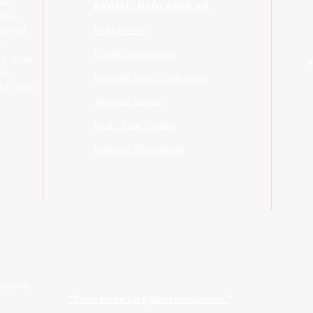
 ve
FAYDALI BAĞLANTILAR
 tüm
Hakkımızda
) telif
e
Gizlilik Sözleşmesi
in ticari
s
ası
Mesafeli Satış Sözleşmesi
kı saklı
Teslimat Şartları
İptal - İade Şartları
Kullanıcı Sözleşmesi
 Chrome
"Selin Hoca bir eğitim markasıdır."