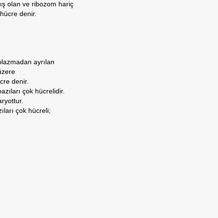
ş olan ve ribozom hariç
hücre denir.
oplazmadan ayrılan
üzere
cre denir.
azıları çok hücrelidir.
ryottur.
ıları çok hücreli;