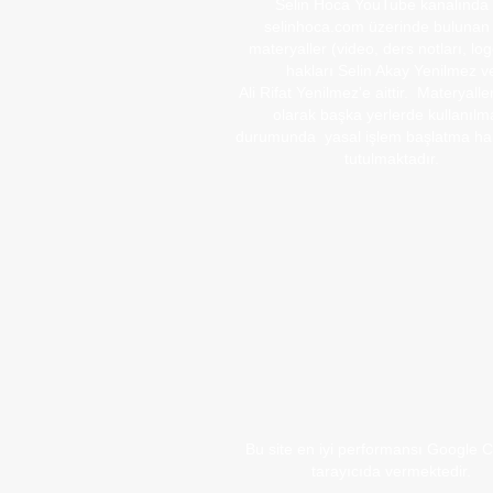
Selin Hoca YouTube kanalında
selinhoca.com üzerinde bulunan
materyaller (video, ders notları, logo
hakları Selin Akay Yenilmez v
Ali Rifat Yenilmez'e aittir. Materyaller
olarak başka yerlerde kullanılm
durumunda yasal işlem başlatma hak
tutulmaktadır.
Bu site en iyi performansı Google
tarayıcıda vermektedir.