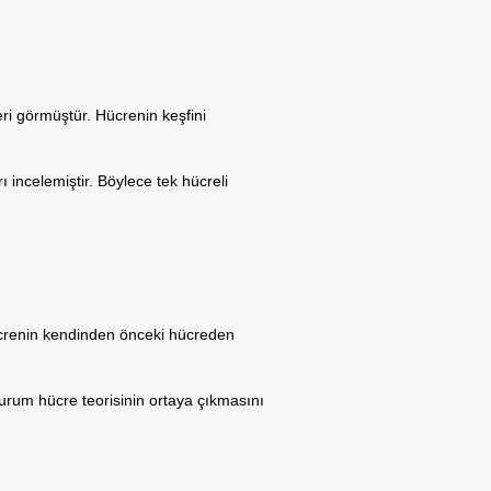
eri görmüştür. Hücrenin keşfini
 incelemiştir. Böylece tek hücreli
ücrenin kendinden önceki hücreden
urum hücre teorisinin ortaya çıkmasını