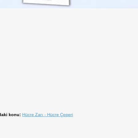
daki konu:
Hücre Zarı - Hücre Çeperi