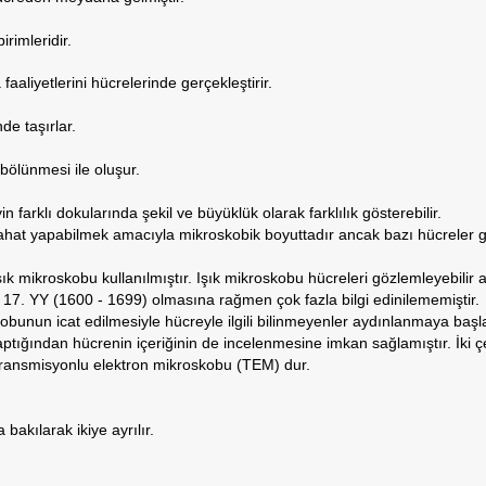
irimleridir.
aaliyetlerini hücrelerinde gerçekleştirir.
de taşırlar.
ölünmesi ile oluşur.
in farklı dokularında şekil ve büyüklük olarak farklılık gösterebilir.
ahat yapabilmek amacıyla mikroskobik boyuttadır ancak bazı hücreler g
k mikroskobu kullanılmıştır. Işık mikroskobu hücreleri gözlemleyebilir anc
 17. YY (1600 - 1699) olmasına rağmen çok fazla bilgi edinilememiştir.
bunun icat edilmesiyle hücreyle ilgili bilinmeyenler aydınlanmaya başl
ığından hücrenin içeriğinin de incelenmesine imkan sağlamıştır. İki çe
transmisyonlu elektron mikroskobu (TEM) dur.
bakılarak ikiye ayrılır.