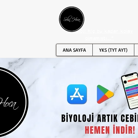
"Biyoloji hiç bu kadar kolay
olmamıştı..."
ANA SAYFA
YKS (TYT AYT)