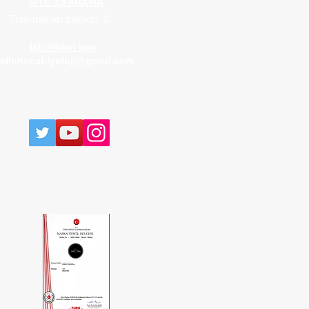
SİTE İÇİ ARAMA
Tüm hakları saklıdır. ©
İşbirlikleri için
:
elinhocabiyoloji@gmail.com