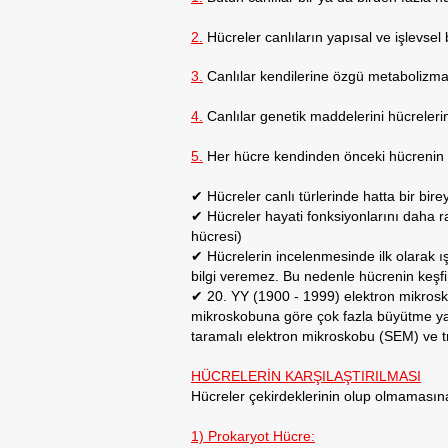
2.
Hücreler canlıların yapısal ve işlevsel b
3.
Canlılar kendilerine özgü metabolizma f
4.
Canlılar genetik maddelerini hücrelerin
5.
Her hücre kendinden önceki hücrenin b
✔ Hücreler canlı türlerinde hatta bir birey
✔ Hücreler hayati fonksiyonlarını daha r
hücresi)
✔ Hücrelerin incelenmesinde ilk olarak ışı
bilgi veremez. Bu nedenle hücrenin keşfi
✔ 20. YY (1900 - 1999) elektron mikrosko
mikroskobuna göre çok fazla büyütme yapt
taramalı elektron mikroskobu (SEM) ve 
HÜCRELERİN KARŞILAŞTIRILMASI
Hücreler çekirdeklerinin olup olmamasına 
1) Prokaryot Hücre: