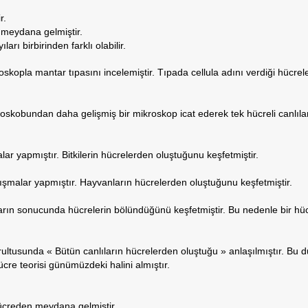
r.
 meydana gelmiştir.
ları birbirinden farklı olabilir.
kopla mantar tıpasını incelemiştir. Tıpada cellula adını verdiği hücrel
skobundan daha gelişmiş bir mikroskop icat ederek tek hücreli canlıları
şmalar yapmıştır. Bitkilerin hücrelerden oluştuğunu keşfetmiştir.
alışmalar yapmıştır. Hayvanların hücrelerden oluştuğunu keşfetmiştir.
rın sonucunda hücrelerin bölündüğünü keşfetmiştir. Bu nedenle bir h
ultusunda « Bütün canlıların hücrelerden oluştuğu » anlaşılmıştır. Bu d
ücre teorisi günümüzdeki halini almıştır.
hücreden meydana gelmiştir.