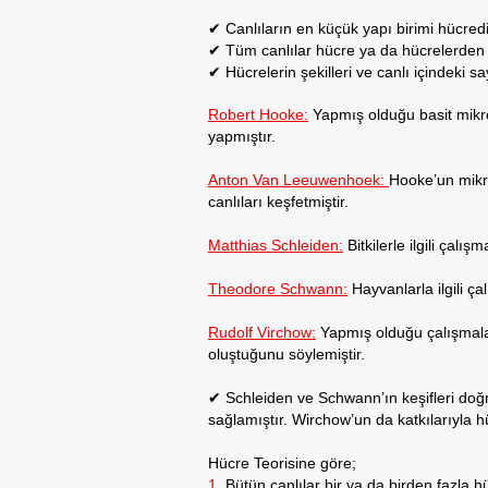
✔ Canlıların en küçük yapı birimi hücredi
✔ Tüm canlılar hücre ya da hücrelerden
✔ Hücrelerin şekilleri ve canlı içindeki sayı
Robert Hooke:
Yapmış olduğu basit mikros
yapmıştır.
Anton Van Leeuwenhoek:
Hooke’un mikro
canlıları keşfetmiştir.
Matthias Schleiden:
Bitkilerle ilgili çalı
Theodore Schwann:
Hayvanlarla ilgili ç
Rudolf Virchow:
Yapmış olduğu çalışmala
oluştuğunu söylemiştir.
✔ Schleiden ve Schwann’ın keşifleri doğr
sağlamıştır. Wirchow’un da katkılarıyla h
Hücre Teorisine göre;
1.
Bütün canlılar bir ya da birden fazla 