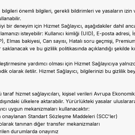
bilgileri önemli bilgileri, gerekli bildirimleri ve yasaların i
llanabilir.
yi bir deneyim için Hizmet Sağlayıcı, aşağıdakiler dahil anc
sağlamanızı isteyebilir: Kullanıcı kimliği (UID), E-posta adresi
XP), Elmas bakiyesi, Can sayısı, Hatalı soru geçmişi, Premi
er saklanacak ve bu gizlilik politikasında açıklandığı şekilde ku
leştirmesine yardımcı olması için Hizmet Sağlayıcıya yalnızca
dik olarak iletilir. Hizmet Sağlayıcı, bilgilerinizi bu gizlilik 
taraf hizmet sağlayıcıları, kişisel verileri Avrupa Ekonomik
dışındaki ülkelere aktarabilir. Yürürlükteki yasalar uluslarar
yıcı uygun mekanizmaları kullanacaktır:
 onaylanan Standart Sözleşme Maddeleri (SCC'ler)
l olarak tanınan diğer transfer mekanizmaları
erilen durumlarda onayınız