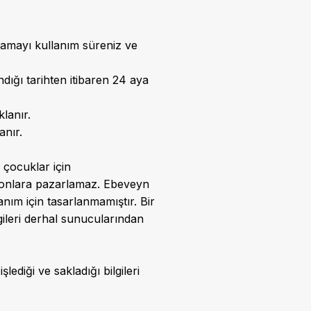
lamayı kullanım süreniz ve
ığı tarihten itibaren 24 aya
klanır.
anır.
 çocuklar için
ı onlara pazarlamaz. Ebeveyn
nım için tasarlanmamıştır. Bir
gileri derhal sunucularından
lediği ve sakladığı bilgileri