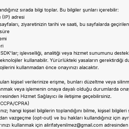
dığınız sırada bilgi toplar. Bu bilgiler şunları içerebilir:
 (IP) adresi
ayfaları, ziyaretinizin tarihi ve saati, bu sayfalarda geçirile
 süre
temi
ri
K'lar; işlevselliği, analitiği veya hizmet sunumunu deste
eknolojiler kullanabilir. Yürürlükteki yasaların gerektirdiği
jilerini kullanmadan önce onayınızı alacaktır.
lan kişisel verilerinize erişme, bunları düzeltme veya silin
llanmak veya işlemenin onaya dayalı olduğu durumlarda onay
esinden Hizmet Sağlayıcı ile iletişime geçebilirsiniz.
ız (CCPA/CPRA)
; hangi kişisel bilgilerin toplandığını bilme, kişisel bilgileri si
ndan vazgeçme (opt-out) ve bu hakları kullandığınız için a
ınızı kullanmak için
alirifatyenilmez@gmail.com
adresinden H