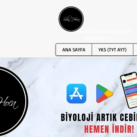
"Biyoloji hiç bu kadar kolay
olmamıştı..."
ANA SAYFA
YKS (TYT AYT)