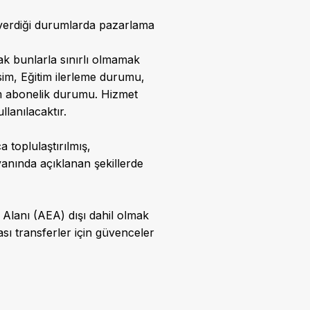
zin verdiği durumlarda pazarlama
ak bunlarla sınırlı olmamak
, İsim, Eğitim ilerleme durumu,
um abonelik durumu. Hizmet
llanılacaktır.
 toplulaştırılmış,
beyanında açıklanan şekillerde
 Alanı (AEA) dışı dahil olmak
ası transferler için güvenceler