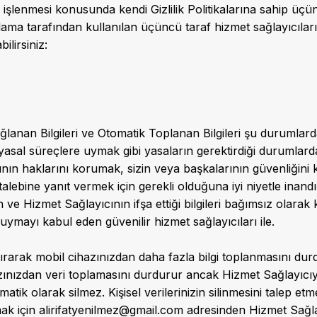
işlenmesi konusunda kendi Gizlilik Politikalarına sahip üçün
ma tarafından kullanılan üçüncü taraf hizmet sağlayıcılarını
ilirsiniz:
ğlanan Bilgileri ve Otomatik Toplanan Bilgileri şu durumlarda 
sal süreçlere uymak gibi yasaların gerektirdiği durumlard
ının haklarını korumak, sizin veya başkalarının güvenliğini 
lebine yanıt vermek için gerekli olduğuna iyi niyetle inand
 ve Hizmet Sağlayıcının ifşa ettiği bilgileri bağımsız olarak 
 uymayı kabul eden güvenilir hizmet sağlayıcıları ile.
rarak mobil cihazınızdan daha fazla bilgi toplanmasını durd
ınızdan veri toplamasını durdurur ancak Hizmet Sağlayıcı
tomatik olarak silmez. Kişisel verilerinizin silinmesini talep 
mak için
alirifatyenilmez@gmail.com
adresinden Hizmet Sağlayı