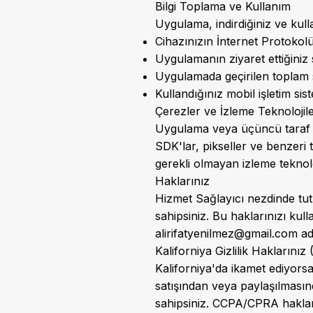
Bilgi Toplama ve Kullanım
Uygulama, indirdiğiniz ve kullan
Cihazınızın İnternet Protokolü
Uygulamanın ziyaret ettiğiniz s
Uygulamada geçirilen toplam
Kullandığınız mobil işletim sis
Çerezler ve İzleme Teknolojile
Uygulama veya üçüncü taraf SD
SDK'lar, pikseller ve benzeri t
gerekli olmayan izleme teknolo
Haklarınız
Hizmet Sağlayıcı nezdinde tutu
sahipsiniz. Bu haklarınızı ku
alirifatyenilmez@gmail.com
adr
Kaliforniya Gizlilik Hakların
Kaliforniya'da ikamet ediyorsanız
satışından veya paylaşılması
sahipsiniz. CCPA/CPRA haklar