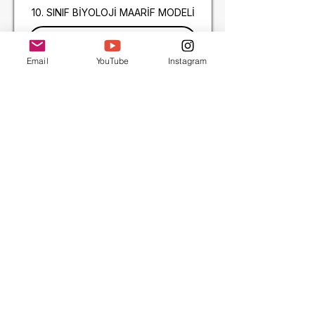
10. SINIF BİYOLOJİ MAARİF MODELİ
Konuya Git
Email
YouTube
Instagram
Videoya Git
12
POPÜLASYON
DİNAMİKLERİ
10. SINIF BİYOLOJİ MAARİF MODELİ
Konuya Git